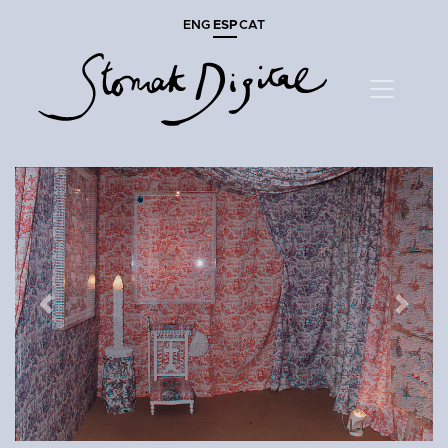
ENG
ESP
CAT
Previous
Next