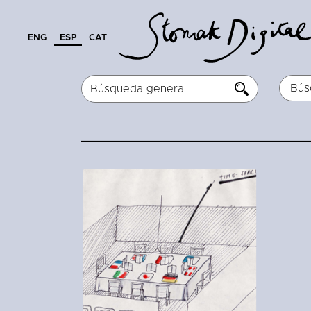
ENG
ESP
CAT