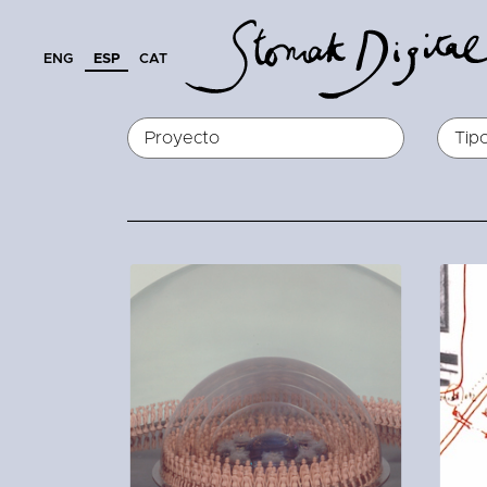
ENG
ESP
CAT