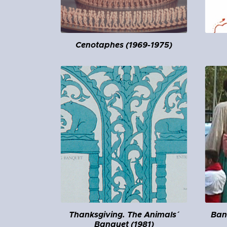
Cenotaphes (1969-1975)
Thanksgiving. The Animals´
Ban
Banquet (1981)